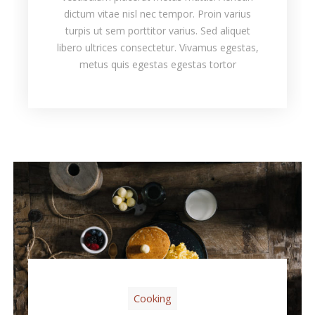
dictum vitae nisl nec tempor. Proin varius
turpis ut sem porttitor varius. Sed aliquet
libero ultrices consectetur. Vivamus egestas,
metus quis egestas egestas tortor
Cooking