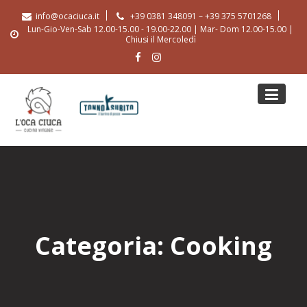
Skip
info@ocaciuca.it
+39 0381 348091 – +39 375 5701268
to
Lun-Gio-Ven-Sab 12.00-15.00 - 19.00-22.00 | Mar- Dom 12.00-15.00 |
content
Chiusi il Mercoledì
Categoria:
Cooking