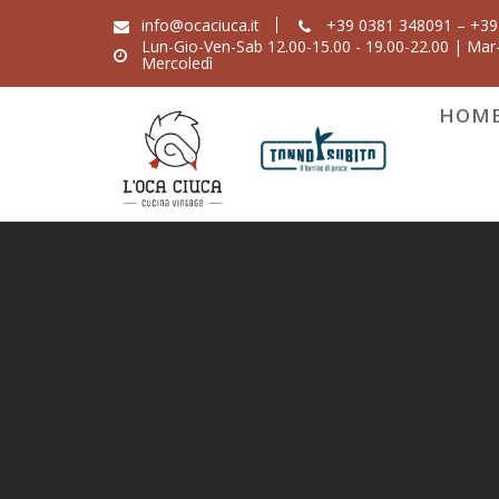
Skip
info@ocaciuca.it
+39 0381 348091 – +39
to
Lun-Gio-Ven-Sab 12.00-15.00 - 19.00-22.00 | Mar-
Mercoledì
content
HOM