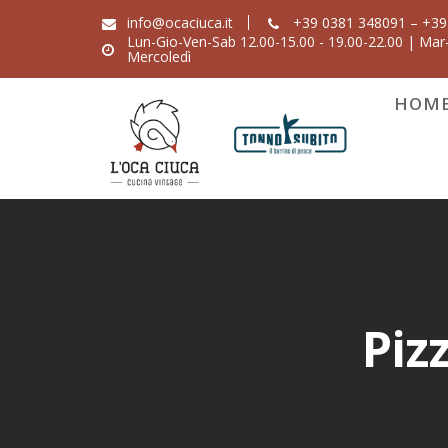
Skip
info@ocaciuca.it
+39 0381 348091 – +39
to
Lun-Gio-Ven-Sab 12.00-15.00 - 19.00-22.00 | Mar-
Mercoledì
content
HOM
Piz