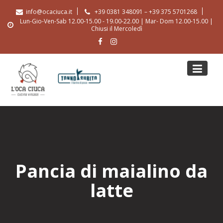
Skip
info@ocaciuca.it
+39 0381 348091 – +39 375 5701268
to
Lun-Gio-Ven-Sab 12.00-15.00 - 19.00-22.00 | Mar- Dom 12.00-15.00 |
content
Chiusi il Mercoledì
Pancia di maialino da
latte