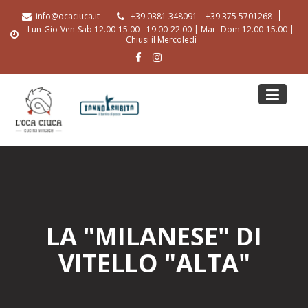
Skip
info@ocaciuca.it
+39 0381 348091 – +39 375 5701268
to
Lun-Gio-Ven-Sab 12.00-15.00 - 19.00-22.00 | Mar- Dom 12.00-15.00 |
content
Chiusi il Mercoledì
LA "MILANESE" DI
VITELLO "ALTA"