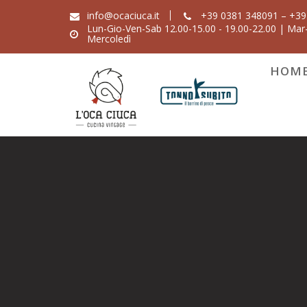
Skip
info@ocaciuca.it
+39 0381 348091 – +39
to
Lun-Gio-Ven-Sab 12.00-15.00 - 19.00-22.00 | Mar-
Mercoledì
content
HOM