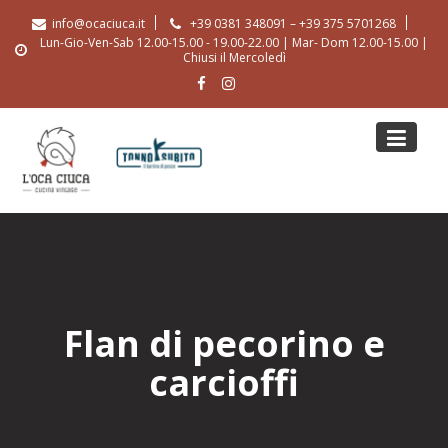
Skip
info@ocaciuca.it
+39 0381 348091 – +39 375 5701268
to
Lun-Gio-Ven-Sab 12.00-15.00 - 19.00-22.00 | Mar- Dom 12.00-15.00 |
content
Chiusi il Mercoledì
Flan di pecorino e
carcioffi