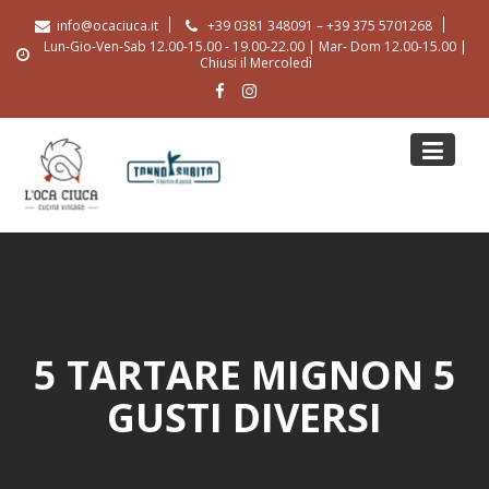
Skip
info@ocaciuca.it
+39 0381 348091 – +39 375 5701268
to
Lun-Gio-Ven-Sab 12.00-15.00 - 19.00-22.00 | Mar- Dom 12.00-15.00 |
content
Chiusi il Mercoledì
5 TARTARE MIGNON 5
GUSTI DIVERSI